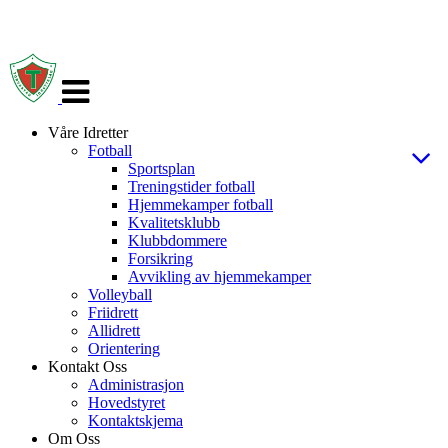
Veksle
navigasjon
Våre Idretter
Fotball
Sportsplan
Treningstider fotball
Hjemmekamper fotball
Kvalitetsklubb
Klubbdommere
Forsikring
Avvikling av hjemmekamper
Volleyball
Friidrett
Allidrett
Orientering
Kontakt Oss
Administrasjon
Hovedstyret
Kontaktskjema
Om Oss