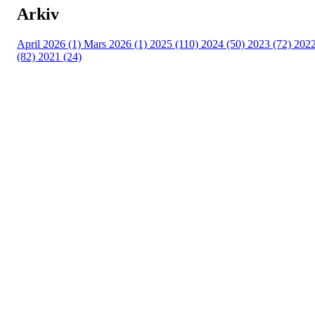
Arkiv
April 2026 (1)
Mars 2026 (1)
2025 (110)
2024 (50)
2023 (72)
202
(82)
2021 (24)
Torvastad Idrettslag
Hålandvegen 170, 4260 TORVASTAD
Org. nr.: 974 902 842
+ 47 906 44 423
dagligleder@torvastad.no
Bli medlem i klubben!