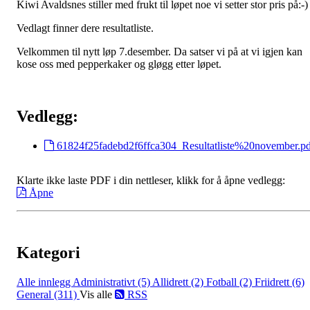
Kiwi Avaldsnes stiller med frukt til løpet noe vi setter stor pris på:-)
Vedlagt finner dere resultatliste.
Velkommen til nytt løp 7.desember. Da satser vi på at vi igjen kan
kose oss med pepperkaker og gløgg etter løpet.
Vedlegg:
61824f25fadebd2f6ffca304_Resultatliste%20november.pd
Klarte ikke laste PDF i din nettleser, klikk for å åpne vedlegg:
Åpne
Kategori
Alle innlegg
Administrativt (5)
Allidrett (2)
Fotball (2)
Friidrett (6)
General (311)
Vis alle
RSS