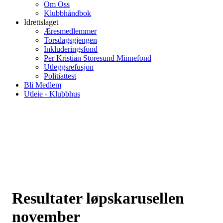
Om Oss
Klubbhåndbok
Idrettslaget
Æresmedlemmer
Torsdagsgjengen
Inkluderingsfond
Per Kristian Storesund Minnefond
Utleggsrefusjon
Politiattest
Bli Medlem
Utleie - Klubbhus
Resultater løpskarusellen
november