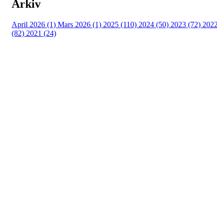
Arkiv
April 2026 (1)
Mars 2026 (1)
2025 (110)
2024 (50)
2023 (72)
202
(82)
2021 (24)
Torvastad Idrettslag
Hålandvegen 170, 4260 TORVASTAD
Org. nr.: 974 902 842
+ 47 906 44 423
dagligleder@torvastad.no
Bli medlem i klubben!