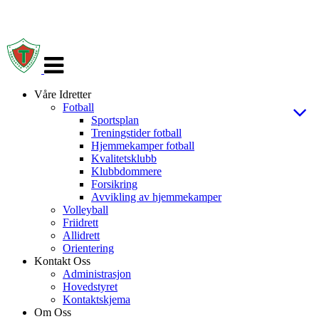
Veksle
navigasjon
Våre Idretter
Fotball
Sportsplan
Treningstider fotball
Hjemmekamper fotball
Kvalitetsklubb
Klubbdommere
Forsikring
Avvikling av hjemmekamper
Volleyball
Friidrett
Allidrett
Orientering
Kontakt Oss
Administrasjon
Hovedstyret
Kontaktskjema
Om Oss