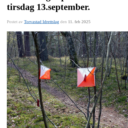
tirsdag 13.september.
Postet av
Torvastad Idrettslag
den
11. feb 2025