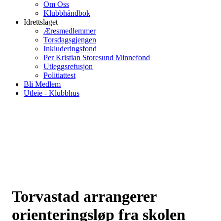
Om Oss
Klubbhåndbok
Idrettslaget
Æresmedlemmer
Torsdagsgjengen
Inkluderingsfond
Per Kristian Storesund Minnefond
Utleggsrefusjon
Politiattest
Bli Medlem
Utleie - Klubbhus
Torvastad arrangerer
orienteringsløp fra skolen