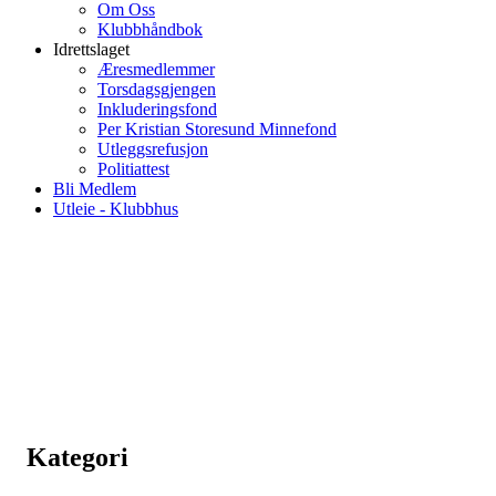
Om Oss
Klubbhåndbok
Idrettslaget
Æresmedlemmer
Torsdagsgjengen
Inkluderingsfond
Per Kristian Storesund Minnefond
Utleggsrefusjon
Politiattest
Bli Medlem
Utleie - Klubbhus
Kategori