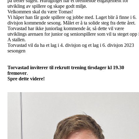
på trener stigen. Hurtigtoget har et brennende engasjement for
utvikling av spillere og skape godt miljø.
Velkommen skal du være Tomas!
Vi håper han får gode spillere og jobbe med. Laget blir å finne i 6.
divisjon kommende sesong. Målet er å ta solide steg fra dette året.
Torvastad har ikke juniorlag kommende år, så dette vil være
utviklings arenaen for junior og seniorspillere som vil ta steget opp 
A stallen.
Torvastad vil da ha et lag i 4. divisjon og et lag i 6. divisjon 2023
sesongen
Torvastad inviterer til rekrutt trening tirsdager kl 19.30
fremover
.
Spre dette videre!