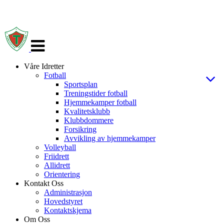
Veksle
navigasjon
Våre Idretter
Fotball
Sportsplan
Treningstider fotball
Hjemmekamper fotball
Kvalitetsklubb
Klubbdommere
Forsikring
Avvikling av hjemmekamper
Volleyball
Friidrett
Allidrett
Orientering
Kontakt Oss
Administrasjon
Hovedstyret
Kontaktskjema
Om Oss