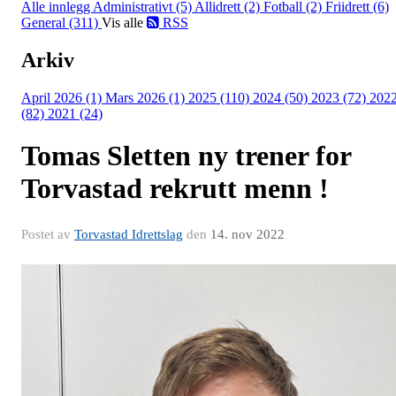
Alle innlegg
Administrativt (5)
Allidrett (2)
Fotball (2)
Friidrett (6)
General (311)
Vis alle
RSS
Arkiv
April 2026 (1)
Mars 2026 (1)
2025 (110)
2024 (50)
2023 (72)
202
(82)
2021 (24)
Tomas Sletten ny trener for
Torvastad rekrutt menn !
Postet av
Torvastad Idrettslag
den
14. nov 2022