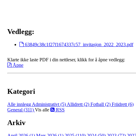
Vedlegg:
63849c38c1f27f1674337c57_invitasjon_2022_2023.pdf
Klarte ikke laste PDF i din nettleser, klikk for å åpne vedlegg:
Åpne
Kategori
Alle innlegg
Administrativt (5)
Allidrett (2)
Fotball (2)
Friidrett (6)
General (311)
Vis alle
RSS
Arkiv
April 2026 (1)
Mars 2026 (1)
2025 (110)
2024 (50)
2023 (72)
202