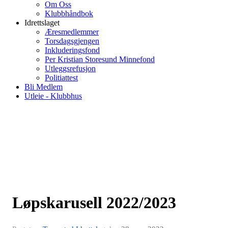
Om Oss
Klubbhåndbok
Idrettslaget
Æresmedlemmer
Torsdagsgjengen
Inkluderingsfond
Per Kristian Storesund Minnefond
Utleggsrefusjon
Politiattest
Bli Medlem
Utleie - Klubbhus
Løpskarusell 2022/2023