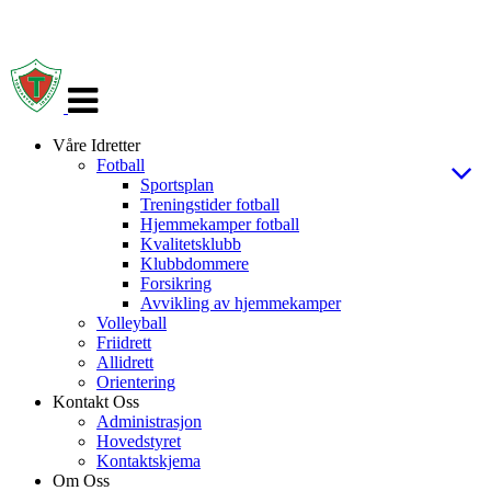
Veksle
navigasjon
Våre Idretter
Fotball
Sportsplan
Treningstider fotball
Hjemmekamper fotball
Kvalitetsklubb
Klubbdommere
Forsikring
Avvikling av hjemmekamper
Volleyball
Friidrett
Allidrett
Orientering
Kontakt Oss
Administrasjon
Hovedstyret
Kontaktskjema
Om Oss