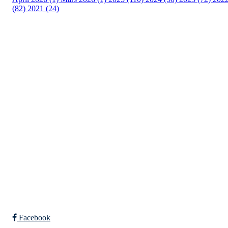
(82)
2021 (24)
Torvastad Idrettslag
Hålandvegen 170, 4260 TORVASTAD
Org. nr.: 974 902 842
+ 47 906 44 423
dagligleder@torvastad.no
Bli medlem i klubben!
Trykk her for innmelding
Facebook