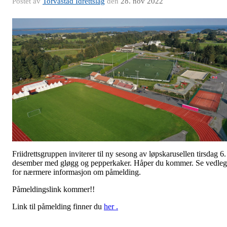
Postet av
Torvastad Idrettslag
den
28. nov 2022
Friidrettsgruppen inviterer til ny sesong av løpskarusellen tirsdag 6.
desember med gløgg og pepperkaker. Håper du kommer. Se vedle
for nærmere informasjon om påmelding.
Påmeldingslink kommer!!
Link til påmelding finner du
her .