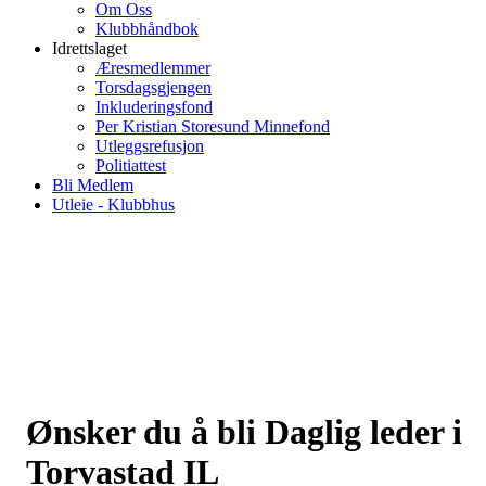
Om Oss
Klubbhåndbok
Idrettslaget
Æresmedlemmer
Torsdagsgjengen
Inkluderingsfond
Per Kristian Storesund Minnefond
Utleggsrefusjon
Politiattest
Bli Medlem
Utleie - Klubbhus
Ønsker du å bli Daglig leder i
Torvastad IL