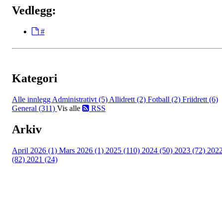
Vedlegg:
#
Kategori
Alle innlegg
Administrativt (5)
Allidrett (2)
Fotball (2)
Friidrett (6)
General (311)
Vis alle
RSS
Arkiv
April 2026 (1)
Mars 2026 (1)
2025 (110)
2024 (50)
2023 (72)
202
(82)
2021 (24)
Torvastad Idrettslag