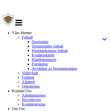
Veksle
navigasjon
Våre Idretter
Fotball
Sportsplan
Treningstider fotball
Hjemmekamper fotball
Kvalitetsklubb
Klubbdommere
Forsikring
Avvikling av hjemmekamper
Volleyball
Friidrett
Allidrett
Orientering
Kontakt Oss
Administrasjon
Hovedstyret
Kontaktskjema
Om Oss