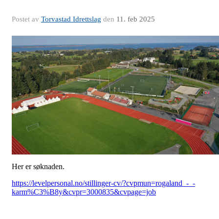
Postet av
Torvastad Idrettslag
den
11. feb 2025
Her er søknaden.
https://levelpersonal.no/stillinger-cv/?cvpmun=rogaland_-_-
karm%C3%B8y&cvpr=3000835&cvpage=job