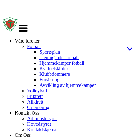
Veksle
navigasjon
Våre Idretter
Fotball
Sportsplan
Treningstider fotball
Hjemmekamper fotball
Kvalitetsklubb
Klubbdommere
Forsikring
Avvikling av hjemmekamper
Volleyball
Friidrett
Allidrett
Orientering
Kontakt Oss
Administrasjon
Hovedstyret
Kontaktskjema
Om Oss