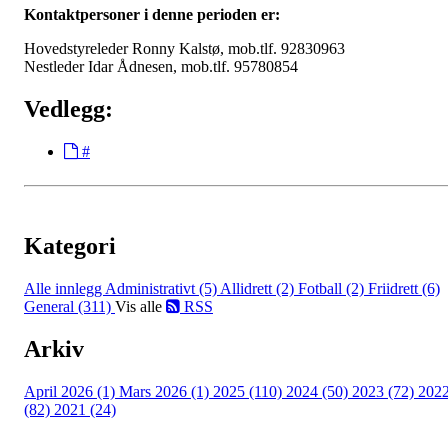
Kontaktpersoner i denne perioden er:
Hovedstyreleder Ronny Kalstø, mob.tlf. 92830963
Nestleder Idar Ådnesen, mob.tlf. 95780854
Vedlegg:
#
Kategori
Alle innlegg
Administrativt (5)
Allidrett (2)
Fotball (2)
Friidrett (6)
General (311)
Vis alle
RSS
Arkiv
April 2026 (1)
Mars 2026 (1)
2025 (110)
2024 (50)
2023 (72)
202
(82)
2021 (24)