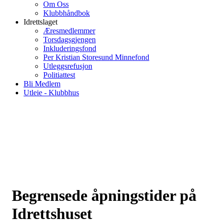
Om Oss
Klubbhåndbok
Idrettslaget
Æresmedlemmer
Torsdagsgjengen
Inkluderingsfond
Per Kristian Storesund Minnefond
Utleggsrefusjon
Politiattest
Bli Medlem
Utleie - Klubbhus
Begrensede åpningstider på
Idrettshuset