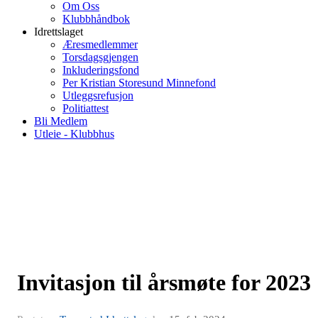
Om Oss
Klubbhåndbok
Idrettslaget
Æresmedlemmer
Torsdagsgjengen
Inkluderingsfond
Per Kristian Storesund Minnefond
Utleggsrefusjon
Politiattest
Bli Medlem
Utleie - Klubbhus
Invitasjon til årsmøte for 2023