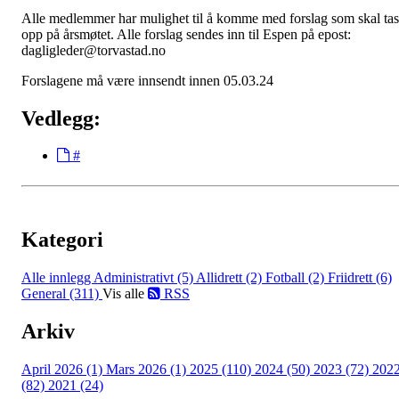
Alle medlemmer har mulighet til å komme med forslag som skal tas
opp på årsmøtet. Alle forslag sendes inn til Espen på epost:
dagligleder@torvastad.no
Forslagene må være innsendt innen 05.03.24
Vedlegg:
#
Kategori
Alle innlegg
Administrativt (5)
Allidrett (2)
Fotball (2)
Friidrett (6)
General (311)
Vis alle
RSS
Arkiv
April 2026 (1)
Mars 2026 (1)
2025 (110)
2024 (50)
2023 (72)
202
(82)
2021 (24)