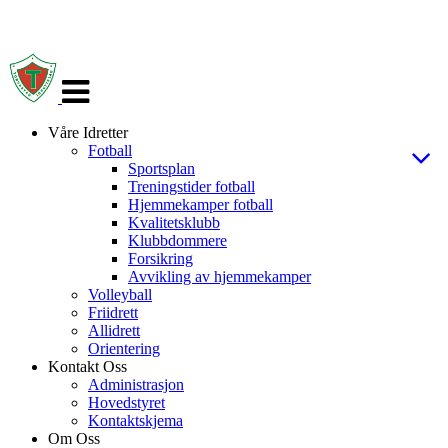
Veksle
navigasjon
Våre Idretter
Fotball
Sportsplan
Treningstider fotball
Hjemmekamper fotball
Kvalitetsklubb
Klubbdommere
Forsikring
Avvikling av hjemmekamper
Volleyball
Friidrett
Allidrett
Orientering
Kontakt Oss
Administrasjon
Hovedstyret
Kontaktskjema
Om Oss