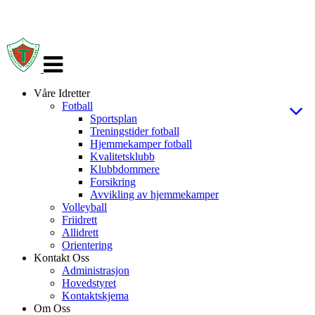
Veksle
navigasjon
Våre Idretter
Fotball
Sportsplan
Treningstider fotball
Hjemmekamper fotball
Kvalitetsklubb
Klubbdommere
Forsikring
Avvikling av hjemmekamper
Volleyball
Friidrett
Allidrett
Orientering
Kontakt Oss
Administrasjon
Hovedstyret
Kontaktskjema
Om Oss