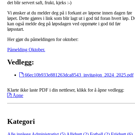
det blir servert saft, frukt, kjeks :-)
Vi ønsker at du melder deg på i forkant av løpene innen dagen før
løpet. Dette gjøres i link som blir lagt ut i god tid foran hvert løp. 
kan også melde deg på løpsdagen ved oppmøte i god tid før
løpsstart.
Her gjør du påmeldingen for oktober:
Påmelding Oktober.
Vedlegg:
66ec10b933e881263dca8543_invitasjon_2024_2025.pdf
Klarte ikke laste PDF i din nettleser, klikk for å åpne vedlegg:
Åpne
Kategori
Alle innlegg
Administrativt (5)
Allidrett (2)
Fotball (2)
Friidrett (6)