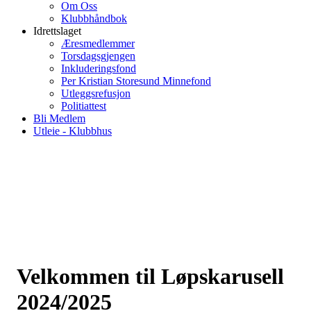
Om Oss
Klubbhåndbok
Idrettslaget
Æresmedlemmer
Torsdagsgjengen
Inkluderingsfond
Per Kristian Storesund Minnefond
Utleggsrefusjon
Politiattest
Bli Medlem
Utleie - Klubbhus
Velkommen til Løpskarusell
2024/2025