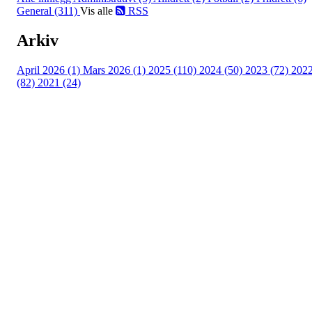
General (311)
Vis alle
RSS
Arkiv
April 2026 (1)
Mars 2026 (1)
2025 (110)
2024 (50)
2023 (72)
202
(82)
2021 (24)
Torvastad Idrettslag
Hålandvegen 170, 4260 TORVASTAD
Org. nr.: 974 902 842
+ 47 906 44 423
dagligleder@torvastad.no